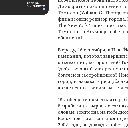
победителем первичного гол
Демократической партии ста
Томпсон (William C. Thompson 
финансовый ревизор города.
The New York Times, противо
Томпсона и Блумберга обеща
обвинений.
В среду, 16 сентября, в Нью-
кампания, которая завершитс
объявлении, которое штаб То
"действующий мэр-республик
богачей и застройщиков". Н
город, и называть республи
является независимым, - част
"Вы обещали нам создать раб
безработицы вырос до самого 
словам Томпсона на победном
Восьми лет для вас вполне до
2002 года, он дважды побежда