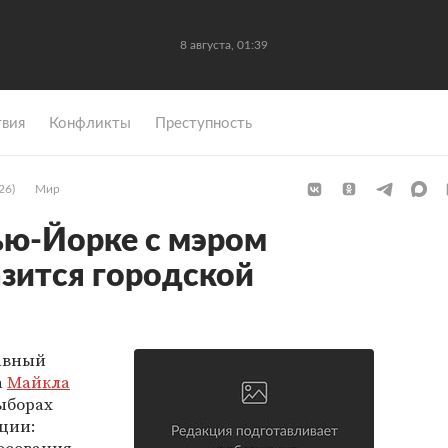
8 августа, 01:39
вия
Конфликты
Преступность
26)
Мир
ью-Йорке с мэром
зится городской
авный
а
Майкла
ыборах
ции: