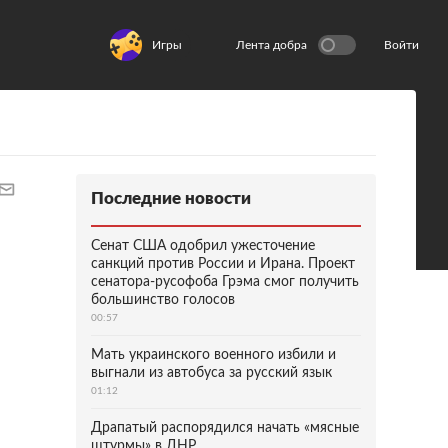
Игры
Лента добра
Войти
Последние новости
Сенат США одобрил ужесточение
санкций против России и Ирана. Проект
сенатора-русофоба Грэма смог получить
большинство голосов
00:57
Мать украинского военного избили и
выгнали из автобуса за русский язык
01:12
Драпатый распорядился начать «мясные
штурмы» в ДНР