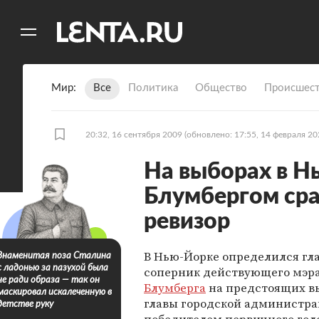
11
A
Мир
Все
Политика
Общество
Происшест
20:32, 16 сентября 2009
(обновлено: 17:55, 14 февраля 20
На выборах в Н
Блумбергом сра
ревизор
В Нью-Йорке определился гл
Знаменитая поза Сталина
с ладонью за пазухой была
соперник действующего мэр
не ради образа — так он
Блумберга
на предстоящих в
маскировал искалеченную в
главы городской администра
детстве руку