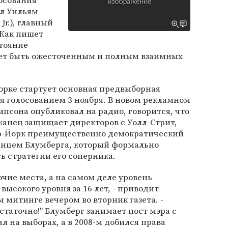
осования
л Уильям
Jr.), главный
 Как пишет
стояние
ет быть ожесточенным и полным взаимных
Йорке стартует основная предвыборная
я голосованием 3 ноября. В новом рекламном
мпсона опубликовал на радио, говорится, что
анец защищает директоров с Уолл-Стрит,
ью-Йорк преимущественно демократический
канцем Блумберга, который формально
ь стратегии его соперника.
очие места, а на самом деле уровень
высокого уровня за 16 лет, - приводит
 митинге вечером во вторник газета. -
статочно!" Блумберг занимает пост мэра с
л на выборах, а в 2008-м добился права