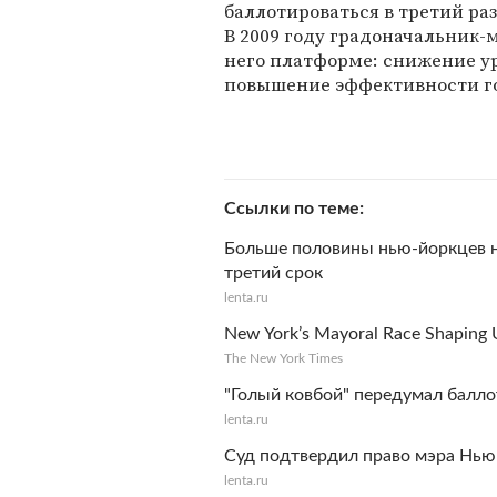
баллотироваться в третий ра
В 2009 году градоначальник
него платформе: снижение ур
повышение эффективности го
Ссылки по теме
Больше половины нью-йоркцев н
третий срок
lenta.ru
New York’s Mayoral Race Shaping 
The New York Times
"Голый ковбой" передумал балл
lenta.ru
Суд подтвердил право мэра Нью-
lenta.ru