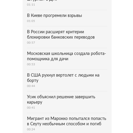
01:11
В Киеве прогремели взрывы
01:05
В России расширят критерии
блокировки банковских переводов
00:57
Московская школьница создала робота-
помощника для дачи
00:53
В США рухнул вертолет с людьми на
борту
00:44
Усик объяснил решение завершить
карьеру
00:41
Мигрант из Марокко попытался попасть
в Сеуту необычным способом и погиб
00:24