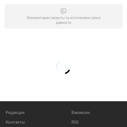
Комментарии закрыты за истечением срока
давности
Редакция
Вакансии
Контакты
RSS