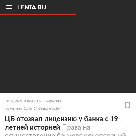
11
A
14:30, 24 сентября 2009
Экономика
(обновлено: 18:55, 14 февраля 2026)
ЦБ отозвал лицензию у банка с 19-
летней историей
Права на
осуществление банковских операций