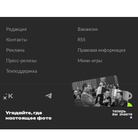
Редакция
Вакансии
Контакты
RSS
Реклама
Правовая информация
Пресс-релизы
Мини-игры
Техподдержка
18
+
Угадайте, где
настоящее фото
© 1999–2026 Все права защищены.
ООО «Лента.Ру»
Лента добра