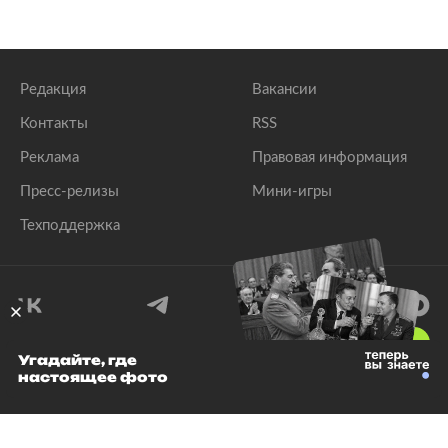
Редакция
Вакансии
Контакты
RSS
Реклама
Правовая информация
Пресс-релизы
Мини-игры
Техподдержка
18
+
Угадайте, где
настоящее фото
© 1999–2026 Все права защищены.
ООО «Лента.Ру»
Лента добра