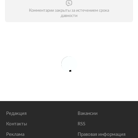
Комментарии закрыты за истечением срока
давности
Редакция
Вакансии
Контакты
RSS
Реклама
Правовая информация