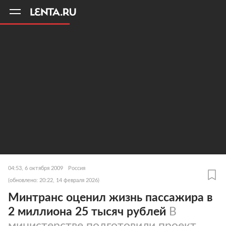
11
A
04:53, 6 октября 2009
Россия
(обновлено: 20:22, 14 февраля 2026)
Минтранс оценил жизнь пассажира в
2 миллиона 25 тысяч рублей
В
министерстве подготовили проект