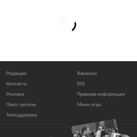
Редакция
Вакансии
Контакты
RSS
Реклама
Правовая информация
Пресс-релизы
Мини-игры
Техподдержка