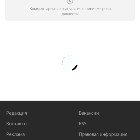
Комментарии закрыты за истечением срока
давности
Редакция
Вакансии
Контакты
RSS
Реклама
Правовая информация