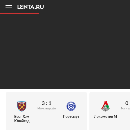
11
A
3 : 1
0 
Матч завершён
Матч з
Вест Хэм
Портсмут
Локомотив М
Юнайтед