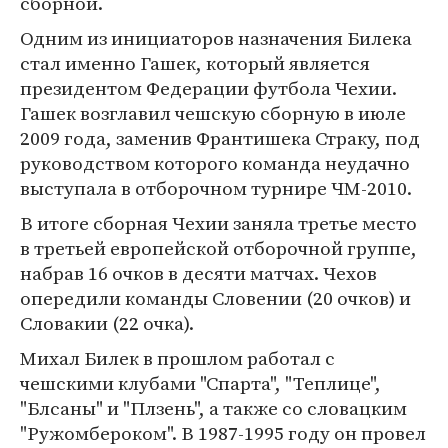
сборной.
Одним из инициаторов назначения Билека
стал именно Гашек, который является
президентом Федерации футбола Чехии.
Гашек возглавил чешскую сборную в июле
2009 года, заменив Франтишека Страку, под
руководством которого команда неудачно
выступала в отборочном турнире ЧМ-2010.
В итоге сборная Чехии заняла третье место
в третьей европейской отборочной группе,
набрав 16 очков в десяти матчах. Чехов
опередили команды Словении (20 очков) и
Словакии (22 очка).
Михал Билек в прошлом работал с
чешскими клубами "Спарта", "Теплице",
"Блсаны" и "Плзень", а также со словацким
"Ружомбероком". В 1987-1995 году он провел