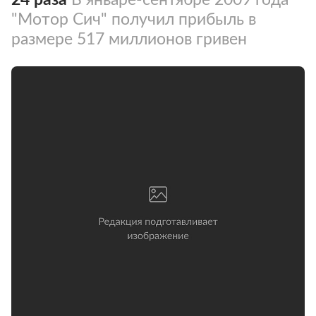
"Мотор Сич" получил прибыль в
размере 517 миллионов гривен