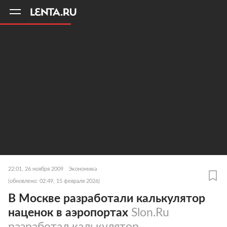
11
A
22:01, 26 ноября 2009
Экономика
(обновлено: 02:49, 15 февраля 2026)
В Москве разработали калькулятор
наценок в аэропортах
Slon.Ru
разработал калькулятор,