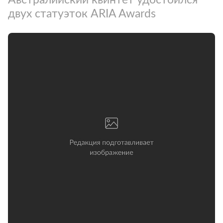
двух статуэток ARIA Awards