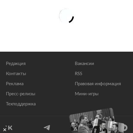
Редакция
Вакансии
Контакты
RSS
Реклама
Правовая информация
Пресс-релизы
Мини-игры
Техподдержка