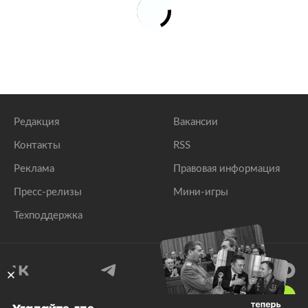
Редакция
Вакансии
Контакты
RSS
Реклама
Правовая информация
Пресс-релизы
Мини-игры
Техподдержка
18
+