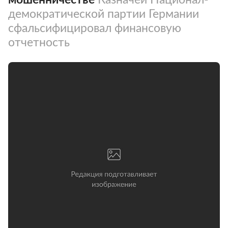
демократической партии Германии
сфальсифицировал финансовую
отчетность