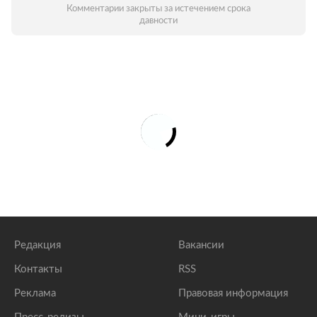
Комментарии закрыты за истечением срока
давности
Редакция
Вакансии
Контакты
RSS
Реклама
Правовая информация