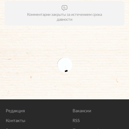
Комментарии закрыты за истечением срока
давности
Редакция
Вакансии
Контакты
RSS