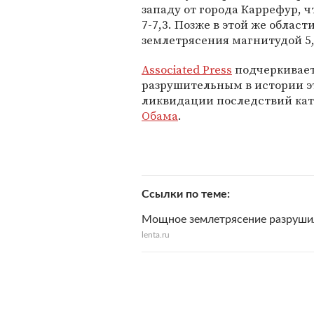
западу от города Каррефур, ч
7-7,3. Позже в этой же облас
землетрясения магнитудой 5,
Associated Press
подчеркивает
разрушительным в истории эт
ликвидации последствий ка
Обама
.
Ссылки по теме
Мощное землетрясение разрушил
lenta.ru