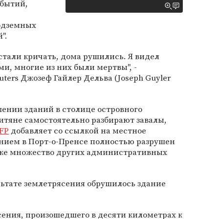
обытий,
одземных
".
 стали кричать, дома рушились. Я видел
и, многие из них были мертвы", -
ters Джозеф Гайлер Дельва (Joseph Guyler
ении зданий в столице островного
аитяне самостоятельно разбирают завалы,
FP
добавляет со ссылкой на местное
ением в Порт-о-Пренсе полностью разрушен
кже множество других административных
ультате землетрясения обрушилось здание
ения, произошедшего в десяти километрах к