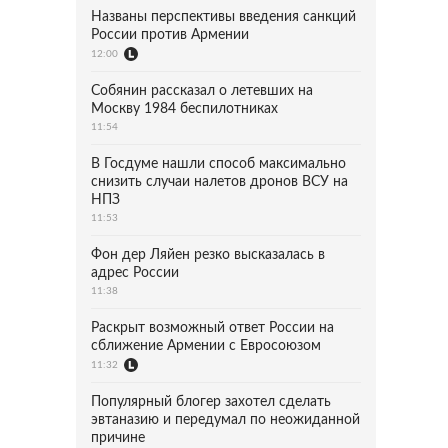
Названы перспективы введения санкций
России против Армении
12:00
Собянин рассказал о летевших на
Москву 1984 беспилотниках
11:54
В Госдуме нашли способ максимально
снизить случаи налетов дронов ВСУ на
НПЗ
11:53
Фон дер Ляйен резко высказалась в
адрес России
11:38
Раскрыт возможный ответ России на
сближение Армении с Евросоюзом
11:32
Популярный блогер захотел сделать
эвтаназию и передумал по неожиданной
причине