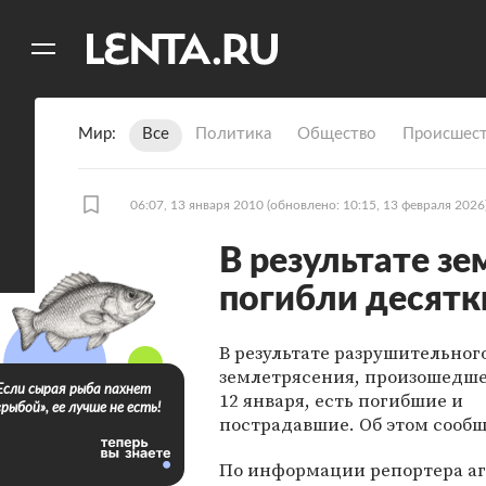
11
A
Мир
Все
Политика
Общество
Происшест
06:07, 13 января 2010
(обновлено: 10:15, 13 февраля 2026
В результате зе
погибли десятк
В результате разрушительног
землетрясения, произошедше
Если сырая рыба пахнет
12 января, есть погибшие и
«рыбой», ее лучше не есть!
пострадавшие. Об этом сооб
По информации репортера аг