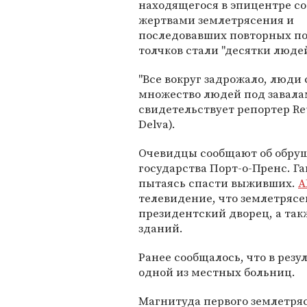
находящегося в эпицентре с
жертвами землетрясения и
последовавших повторных п
толчков стали "десятки людей
"Все вокруг задрожало, люди
множество людей под завалам
свидетельствует репортер Reu
Delva).
Очевидцы сообщают об обруш
государства Порт-о-Пренс. Г
пытаясь спасти выживших.
A
телевидение, что землетряс
президентский дворец, а та
зданий.
Ранее сообщалось, что в рез
одной из местных больниц.
Магнитуда первого землетряс