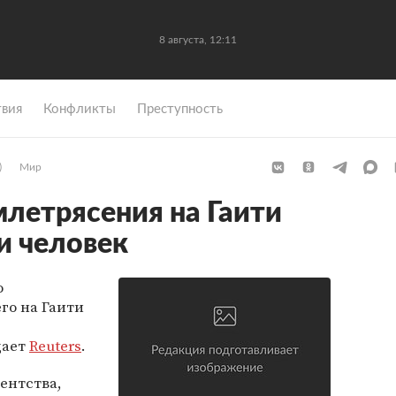
8 августа, 12:11
вия
Конфликты
Преступность
)
Мир
млетрясения на Гаити
и человек
о
го на Гаити
щает
Reuters
.
ентства,