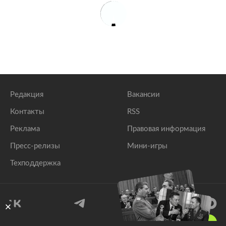
Редакция
Вакансии
Контакты
RSS
Реклама
Правовая информация
Пресс-релизы
Мини-игры
Техподдержка
18
+