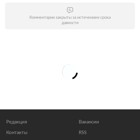
Комментарии закрыты за истечением срока
давности
Редакция
Вакансии
Контакты
RSS