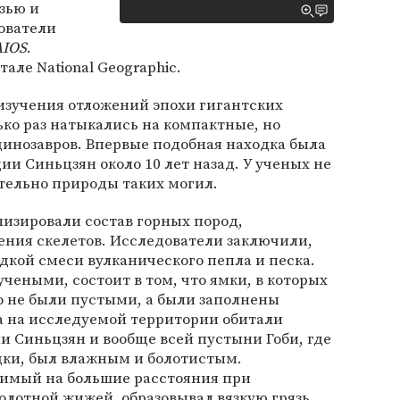
зью и
ователи
AIOS
.
але National Geographic.
изучения отложений эпохи гигантских
ко раз натыкались на компактные, но
динозавров. Впервые подобная находка была
ии Синьцзян около 10 лет назад. У ученых не
тельно природы таких могил.
изировали состав горных пород,
ения скелетов. Исследователи заключили,
дкой смеси вулканического пепла и песка.
чеными, состоит в том, что ямки, в которых
о не были пустыми, а были заполнены
а на исследуемой территории обитали
 Синьцзян и вообще всей пустыни Гоби, где
дки, был влажным и болотистым.
симый на большие расстояния при
олотной жижей, образовывал вязкую грязь,