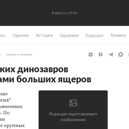
8 августа, 07:05
мос
Оружие
История
Здоровье
Будущее
Техника
)
Наука и техника
ких динозавров
дами больших ящеров
ние
гил"
полненных
. По
лы
ее крупных