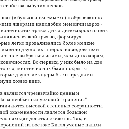
 свойства зыбучих песков.
 шаг (в буквальном смысле) к образованию
кими ящерами наподобие меменчизавров -
 конечностях травоядных динозавров с очень
олнялись вязкой грязью, формируя
орые легко проваливались более мелкие
х именно двуногих ящеров исследователи
сложнее выбраться из ямы, чем динозаврам,
онечностях. Во-первых, у них было на две
-вторых, многие из них были покрыты
которые двуногие ящеры были предками
нули хозяев вниз.
ов являются чрезвычайно ценным
Из-за необычных условий "хранения"
тличаются высокой степенью сохранности.
ждой окаменелости является большой
тую находят десятки скелетов. Так, в
хоронений на востоке Китая ученые нашли