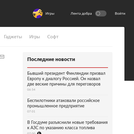
Игры
Лента добра
Войти
Гаджеты
Игры
Софт
Последние новости
Бывший президент Финляндии призвал
Европу к диалогу Россией. Он назвал
две веские причины для переговоров
06:54
Беспилотники атаковали российское
промышленное предприятие
07:01
В Госдуме разъяснили новые требования
к АЗС по указанию класса топлива
07:00