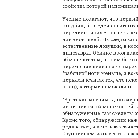
свойства которой напоминали
Ученые полагают, что первый
кладбищ был сделан гигантс
передвигавшихся на четырех
длинной шеей. Их следы зап
естественные ловушки, в кот
динозавры. Обилие в могила
объясняют тем, что им было 
перемещавшихся на четырех к
"рабочих" ноги меньше, а во
перьями (считается, что не
птиц), которые намокали и тя
"Братские могилы" динозавр
источником окаменелостей. 
обнаруженные там скелеты о
Кроме того, обнаружение ка
редкостью, а в могилах зачас
крупнейшем из известных за