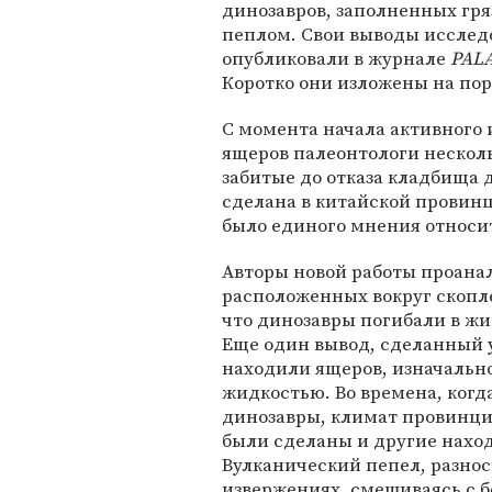
динозавров, заполненных гря
пеплом. Свои выводы исслед
опубликовали в журнале
PAL
Коротко они изложены на порт
С момента начала активного 
ящеров палеонтологи несколь
забитые до отказа кладбища 
сделана в китайской провинц
было единого мнения относи
Авторы новой работы проанал
расположенных вокруг скопл
что динозавры погибали в жи
Еще один вывод, сделанный у
находили ящеров, изначальн
жидкостью. Во времена, когд
динозавры, климат провинции
были сделаны и другие нахо
Вулканический пепел, разно
извержениях, смешиваясь с б