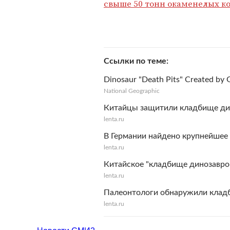
свыше 50 тонн окаменелых к
Ссылки по теме
Dinosaur "Death Pits" Created by G
National Geographic
Китайцы защитили кладбище ди
lenta.ru
В Германии найдено крупнейшее
lenta.ru
Китайское "кладбище динозавро
lenta.ru
Палеонтологи обнаружили клад
lenta.ru