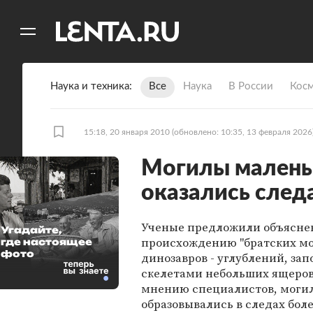
11
A
Наука и техника
Все
Наука
В России
Кос
15:18, 20 января 2010
(обновлено: 10:35, 13 февраля 2026
Могилы малень
оказались сле
Ученые предложили объясне
Угадайте,
происхождению "братских мо
где настоящее
фото
динозавров - углублений, за
скелетами небольших ящеров
мнению специалистов, моги
образовывались в следах бол