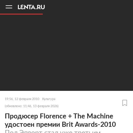
11
A
19:56, 12 февраля 2010
Культура
(обновлено: 11:46, 13 февраля 2026)
Продюсер Florence + The Machine
удостоен премии Brit Awards-2010
Пол Эпворт стал уже третьим