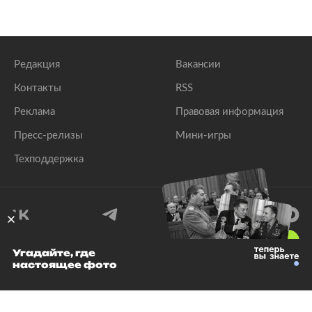
Редакция
Вакансии
Контакты
RSS
Реклама
Правовая информация
Пресс-релизы
Мини-игры
Техподдержка
18
+
Угадайте, где
настоящее фото
© 1999–2026 Все права защищены.
ООО «Лента.Ру»
Лента добра