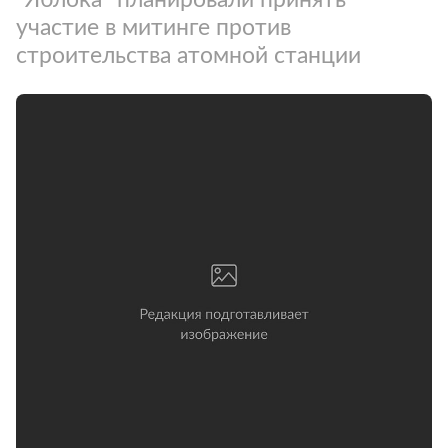
участие в митинге против
строительства атомной станции