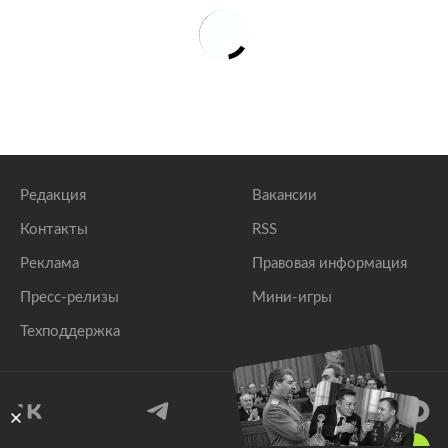
Редакция
Вакансии
Контакты
RSS
Реклама
Правовая информация
Пресс-релизы
Мини-игры
Техподдержка