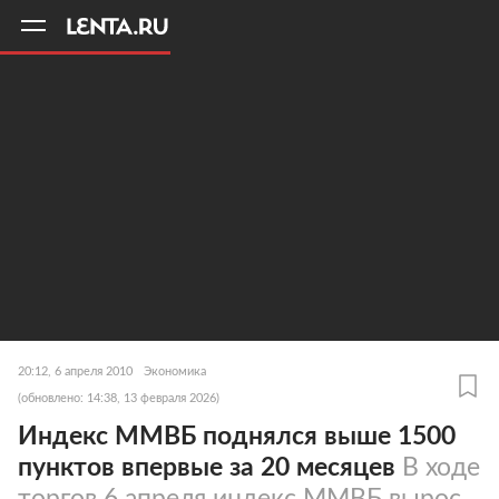
11
A
20:12, 6 апреля 2010
Экономика
(обновлено: 14:38, 13 февраля 2026)
Индекс ММВБ поднялся выше 1500
пунктов впервые за 20 месяцев
В ходе
торгов 6 апреля индекс ММВБ вырос