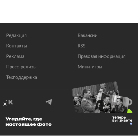
Редакция
Вакансии
Контакты
RSS
Реклама
Правовая информация
Пресс-релизы
Мини-игры
Техподдержка
18
+
Угадайте, где
настоящее фото
© 1999–2026 Все права защищены.
ООО «Лента.Ру»