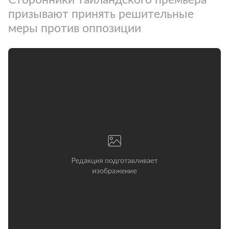
призывают принять решительные
меры против оппозиции