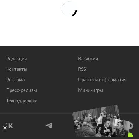
Редакция
Вакансии
Контакты
RSS
Реклама
Правовая информация
Пресс-релизы
Мини-игры
Техподдержка