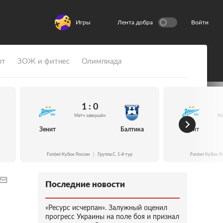
Игры
Лента добра
Войти
рт
ЗОЖ и фитнес
Олимпиада
1 : 0
Матч завершён
Ма
Зенит
Балтика
Зенит
Fonbet Кубок России
|
Группа C. 1-й тур
Fonbet Кубок Р
Последние новости
«Ресурс исчерпан». Залужный оценил
прогресс Украины на поле боя и признал