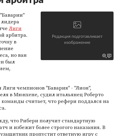
й арбитра
"Баварии"
е лидера
атче
Лиги
ой арбитра.
очку в
шение
са, но ван
ен был
ием,
Лиги чемпионов "Бавария" - "Лион",
еля в Мюнхене, судил итальянец Роберто
 команды считает, что рефери поддался на
са.
жду, что Рибери получит стандартную
ч и избежит более строгого наказания. В
лузащитник пропустит ответную игру с