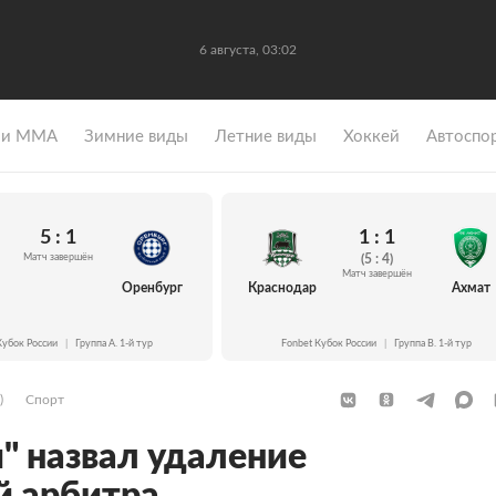
6 августа, 03:02
 и ММА
Зимние виды
Летние виды
Хоккей
Автоспо
5 : 1
1 : 1
Матч завершён
(5 : 4)
Матч завершён
Оренбург
Краснодар
Ахмат
Кубок России
|
Группа A. 1-й тур
Fonbet Кубок России
|
Группа B. 1-й тур
)
Спорт
" назвал удаление