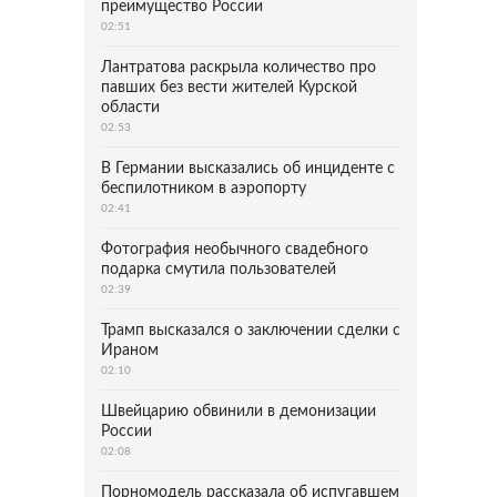
преимущество России
02:51
Лантратова раскрыла количество про
павших без вести жителей Курской
области
02:53
В Германии высказались об инциденте с
беспилотником в аэропорту
02:41
Фотография необычного свадебного
подарка смутила пользователей
02:39
Трамп высказался о заключении сделки с
Ираном
02:10
Швейцарию обвинили в демонизации
России
02:08
Порномодель рассказала об испугавшем