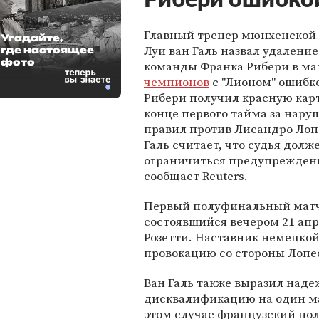
Рибери ошибко
Главный тренер мюнхенской 
Угадайте,
Луи ван Галь назвал удалени
где настоящее
фото
команды Франка Рибери в м
чемпионов
с "Лионом" ошибк
Рибери получил красную карт
конце первого тайма за нару
правил против Лисандро Лопе
Галь считает, что судья долж
ограничиться предупрежден
сообщает Reuters.
Первый полуфинальный матч 
состоявшийся вечером 21 апр
Розетти. Наставник немецкой
провокацию со стороны Лопе
Ван Галь также выразил наде
дисквалификацию на один мат
этом случае французский по