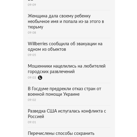
09:09
Женщина дала своему ребенку
необычное имя и попала из-за этого в
тюрьму
09:08
Willberries сообщила об эвакуации на
одном из объектов
09:05
Мошенники нацелились на любителей
городских развлечений
09:03
В Госдуме предрекли отказ стран от
военной помощи Украине
09:02
Разведка США испугалась конфликта с
Россией
09:01
Перечислены способы сохранить