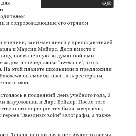
 для
ть
водителем
ии и сопровождающим его отрядом
и ученики, занимающиеся у преподавателей
арда и Марсии Мейерс. Дети вместе с
аницу, посвященную выдуманной ими
 задом наперед слово "awesome", что в
"). На этой планете школьники и предложили
 Emosewa он смог бы посетить рестораны,
е спа-салон.
тоялось в последний день учебного года, 2
ли штурмовики и Дарт Вейдер. После того
ественного мероприятия была завершена,
 героев "Звездных войн" автографы, а также
ово. Теперь они никогда не забудут то время,