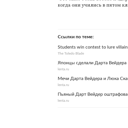
когда они учились в пятом кл
Ссылки по теме
Students win contest to lure villain
The Toledo Blade
Японцы сделали Дарта Вейдера
lenta.ru
Мечи Дарта Вейдера и Люка Ска
lenta.ru
Пьяный Дарт Вейдер оштрафован
lenta.ru