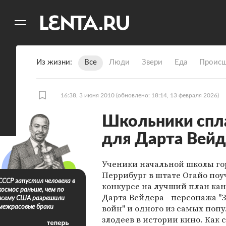
11
A
Из жизни
Все
Люди
Звери
Еда
Происш
16:38, 3 июня 2010
(обновлено: 18:14, 13 февраля 2026)
Школьники спл
для Дарта Вейд
Ученики начальной школы го
Перрибург в штате Огайо поу
СССР запустил человека в
конкурсе на лучший план кан
космос раньше, чем по
Дарта Вейдера - персонажа "
всему США разрешили
войн" и одного из самых поп
межрасовые браки
злодеев в истории кино. Как 