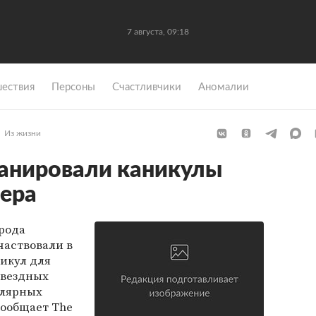
7 августа, 09:18
ествия
Персоны
Счастливчики
Аномалии
Из жизни
анировали каникулы
ера
рода
частвовали в
икул для
Звездных
улярных
сообщает The