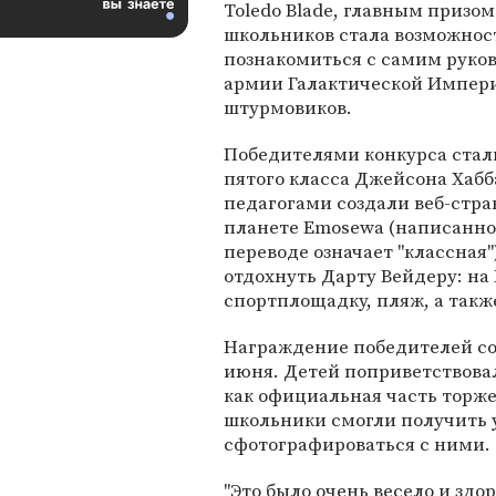
Toledo Blade, главным призом
школьников стала возможнос
познакомиться с самим руко
армии Галактической Импер
штурмовиков.
Победителями конкурса стал
пятого класса Джейсона Хабб
педагогами создали веб-стр
планете Emosewa (написанное
переводе означает "классная
отдохнуть Дарту Вейдеру: на
спортплощадку, пляж, а такж
Награждение победителей сос
июня. Детей поприветствова
как официальная часть торж
школьники смогли получить у
сфотографироваться с ними.
"Это было очень весело и здор