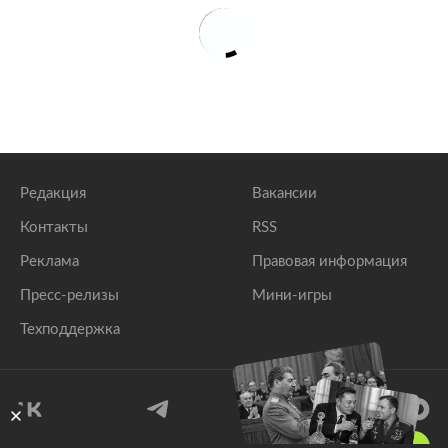
Редакция
Вакансии
Контакты
RSS
Реклама
Правовая информация
Пресс-релизы
Мини-игры
Техподдержка