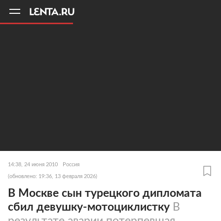
11
A
14:38, 24 июня 2010
Россия
(обновлено: 19:36, 13 февраля 2026)
В Москве сын турецкого дипломата
сбил девушку-мотоциклистку
В
результате аварии потерпевшая