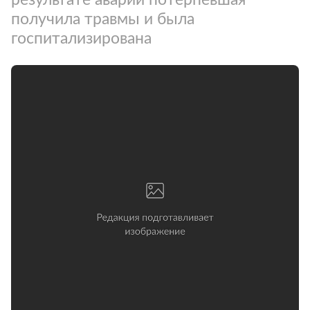
получила травмы и была
госпитализирована