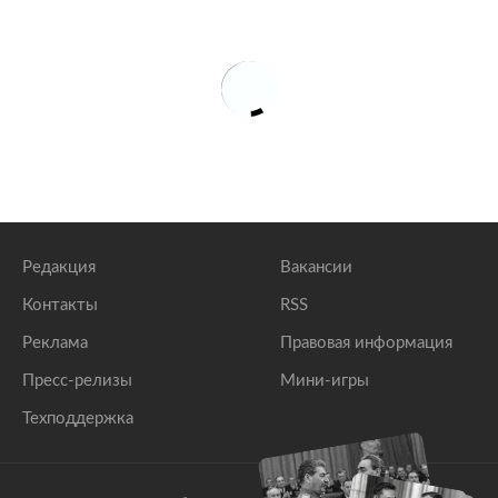
Редакция
Вакансии
Контакты
RSS
Реклама
Правовая информация
Пресс-релизы
Мини-игры
Техподдержка