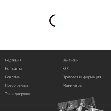
Редакция
Вакансии
Контакты
RSS
Реклама
Правовая информация
Пресс-релизы
Мини-игры
Техподдержка