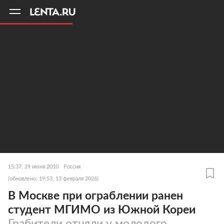
11
A
15:37, 29 июня 2010
Россия
(обновлено: 19:53, 13 февраля 2026)
В Москве при ограблении ранен
студент МГИМО из Южной Кореи
Грабители отняли у молодого