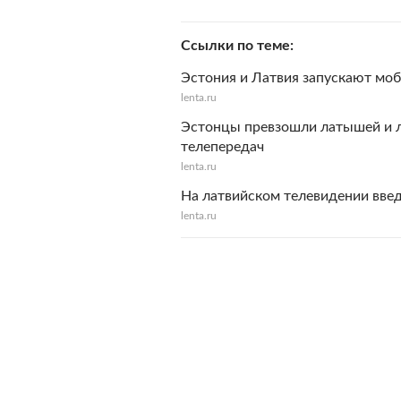
Ссылки по теме
Эстония и Латвия запускают мо
lenta.ru
Эстонцы превзошли латышей и 
телепередач
lenta.ru
На латвийском телевидении вве
lenta.ru