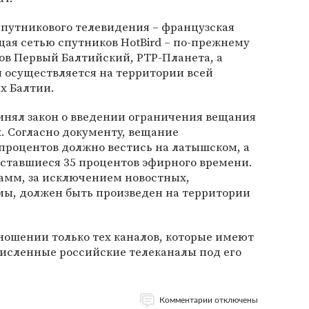
спутникового телевидения – французская
щая сетью спутников HotBird – по-прежнему
ов Первый Балтийский, РТР-Планета, а
ия осуществляется на территории всей
ах Балтии.
инял закон о введении ограничения вещания
. Согласно документу, вещание
процентов должно вестись на латышском, а
оставшиеся 35 процентов эфирного времени.
рамм, за исключением новостных,
мы, должен быть произведен на территории
ношении только тех каналов, которые имеют
численные российские телеканалы под его
Комментарии отключены