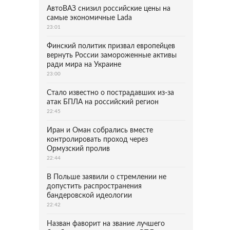
АвтоВАЗ снизил российские цены на
самые экономичные Lada
23:01
Финский политик призвал европейцев
вернуть России замороженные активы
ради мира на Украине
23:00
Стало известно о пострадавших из-за
атак БПЛА на российский регион
22:45
Иран и Оман собрались вместе
контролировать проход через
Ормузский пролив
22:44
В Польше заявили о стремлении не
допустить распространения
бандеровской идеологии
22:42
Назван фаворит на звание лучшего