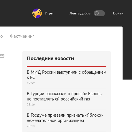
Игры
Лента добра
Войти
ио
Фактчекинг
Последние новости
В МИД России выступили с обращением
к ЕС
19:59
В Турции рассказали о просьбе Европы
не поставлять ей российский газ
23:16
В Госдуме призвали признать «Яблоко»
нежелательной организацией
23:14