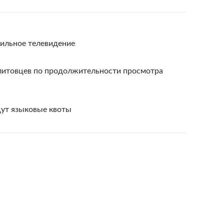
бильное телевидение
литовцев по продолжительности просмотра
дут языковые квоты