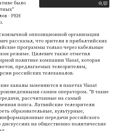
иативе было
тных"
лов - РЕН
о.
сскоязычной оппозиционной организации
вич рассказал, что зрители в прибалтийских
ийские программы только через кабельные
тном режиме. Цилевич также отметил
рной политике компании Viasat, которая
кетов, предлагаемых телезрителям,
рсии российских телеканалов.
кие каналы заменяются в пакетах Viasat
роизведенными самим оператором. "В такие
ередачи, рассчитанные на самый
венная попса. Латвийские телезрители
еть образовательные, культурные,
и информационные передачи российского
 о дискуссиях на общественно-политические
ат.