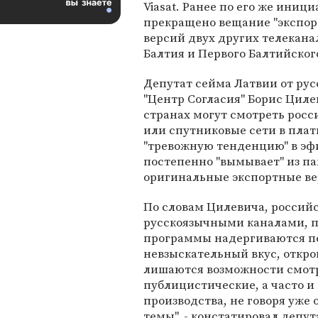
Viasat. Ранее по его же иниц
прекращено вещание "экспор
версий двух других телекана
Балтия и Первого Балтийског
Депутат сейма Латвии от ру
"Центр Согласия" Борис Циле
странах могут смотреть росс
или спутниковые сети в пла
"тревожную тенденцию" в эфи
постепенно "вымывает" из па
оригинальные экспортные ве
По словам Цилевича, российс
русскоязычными каналами, п
программы надергиваются п
невзыскательный вкус, откро
лишаются возможности смотр
публицистические, а часто 
производства, не говоря уже
темы", - констатировал депут