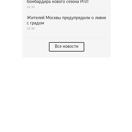
бомбардира нового сезона РПЛ
22:32
Жителей Москвы предупредили о ливне
с градом
22:30
Все новости