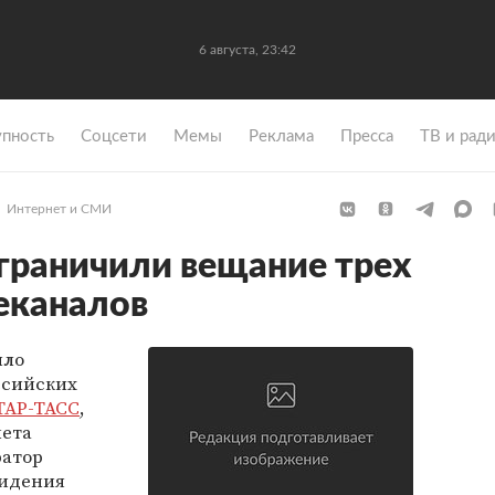
6 августа, 23:42
упность
Coцсети
Мемы
Реклама
Пресса
ТВ и рад
Интернет и СМИ
граничили вещание трех
еканалов
ыло
ссийских
ТАР-ТАСС
,
нета
ратор
видения