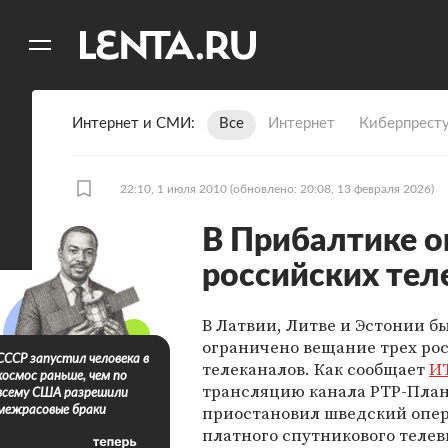
11
A
Интернет и СМИ
Все
Интернет
Киберпрест
22:10, 1 июля 2010
(обновлено: 20:08, 13 февраля 2026)
В Прибалтике о
российских тел
В Латвии, Литве и Эстонии б
ограничено вещание трех ро
СССР запустил человека в
телеканалов. Как сообщает
И
космос раньше, чем по
трансляцию канала РТР-Пла
всему США разрешили
приостановил шведский опе
межрасовые браки
платного спутникового теле