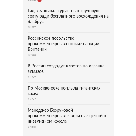
Гид заманивал туристов в трудовую
секту ради бесплатного восхождения на
Эльбрус
18:02
Российское посольство
прокомментировало новые санкции
Британии
18:00
В России создадут кластер по огранке
алмазов
17:59
По Москве-реке поплыла гигантская
каска
17:57
Менеджер Безруковой
прокомментировал кадры с актрисой в
инвалидном кресле
17:56