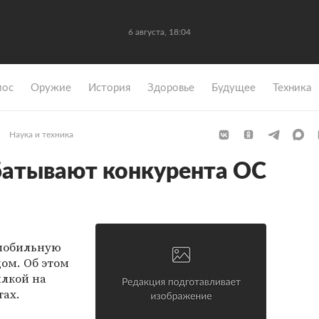
6 августа, 18:04
мос
Оружие
История
Здоровье
Будущее
Техника
Наука и техника
батывают конкурента ОС
 мобильную
ом. Об этом
ылкой на
тах.