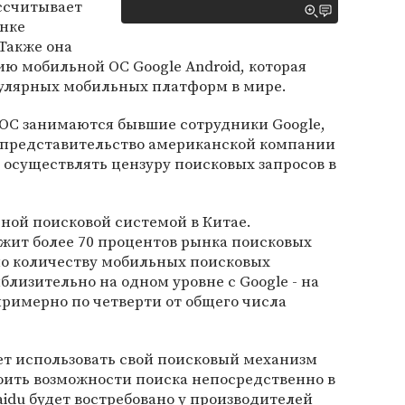
ссчитывает
ынке
 Также она
ю мобильной ОС Google Android, которая
пулярных мобильных платформ в мире.
 ОС занимаются бывшие сотрудники Google,
 представительство американской компании
а осуществлять цензуру поисковых запросов в
рной поисковой системой в Китае.
жит более 70 процентов рынка поисковых
 по количеству мобильных поисковых
близительно на одном уровне с Google - на
римерно по четверти от общего числа
ет использовать свой поисковый механизм
роить возможности поиска непосредственно в
aidu будет востребовано у производителей