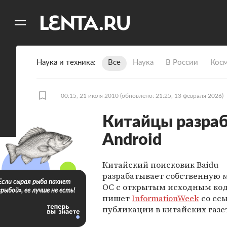
11
A
Наука и техника
Все
Наука
В России
Кос
00:15, 21 июля 2010
(обновлено: 21:25, 13 февраля 2026)
Китайцы разра
Android
Китайский поисковик Baidu
разрабатывает собственную
Если сырая рыба пахнет
ОС с открытым исходным код
«рыбой», ее лучше не есть!
пишет
InformationWeek
со сс
публикации в китайских газе