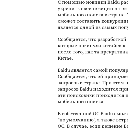
C помощью новинки Baidu ра
укрепить свои позиции на р
мобильного поиска в стране.
сможет составить конкуренци
является одной из самых по
Сообщается, что разработкой
которые покинули китайское
после того, как та прекратил
Китае.
Baidu является самой популя
Сообщается, что ей принадле
запросов в стране. При этом
запросов Baidu находится при
эти поисковики приходится п
мобильного поиска.
В собственной ОС Baidu смож
"по умолчанию", а также вст
ОС. В случае, если решение B