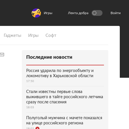
Игры
Лента добра
Войти
Гаджеты
Игры
Софт
Последние новости
Россия ударила по энергообъекту и
локомотиву в Харьковской области
17:50
Стали известны первые слова
выжившего в тайге российского летчика
сразу после спасения
18:03
Полуголый мужчина с мачете показался
на улице российского региона
18:02