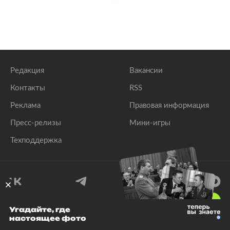
Редакция
Вакансии
Контакты
RSS
Реклама
Правовая информация
Пресс-релизы
Мини-игры
Техподдержка
18
+
Угадайте, где
настоящее фото
© 1999–2026 Все права защищены.
ООО «Лента.Ру»