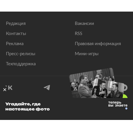
Редакция
Вакансии
Контакты
RSS
Реклама
Правовая информация
Пресс-релизы
Мини-игры
Техподдержка
18
+
Угадайте, где
настоящее фото
© 1999–2026 Все права защищены.
ООО «Лента.Ру»
Лента добра
деактивирована. Добро