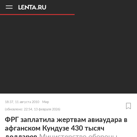
11
A
18:37, 11 августа 2010
Мир
(обновлено: 22:54, 13 февраля 2026)
ФРГ заплатила жертвам авиаудара в
афганском Кундузе 430 тысяч
долларов
Министерство обороны