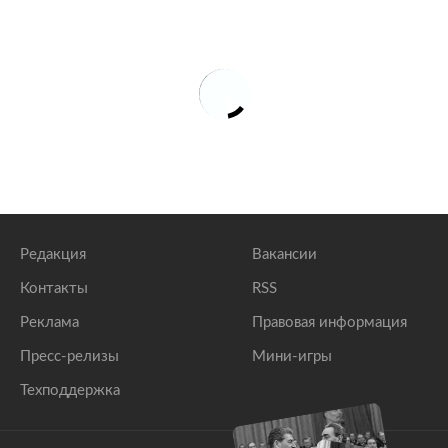
Редакция
Вакансии
Контакты
RSS
Реклама
Правовая информация
Пресс-релизы
Мини-игры
Техподдержка