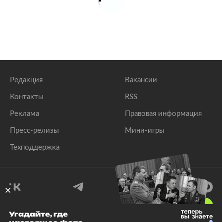
Редакция
Вакансии
Контакты
RSS
Реклама
Правовая информация
Пресс-релизы
Мини-игры
Техподдержка
18
+
Угадайте, где
© 1999–2026 Все права защищены.