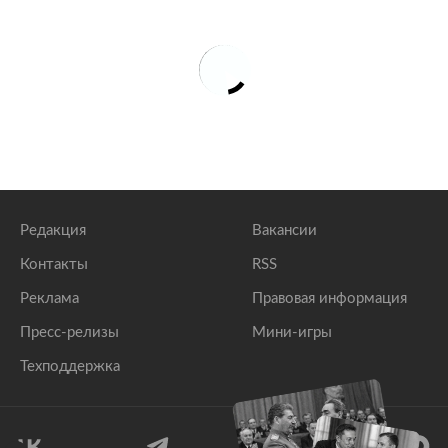
Редакция
Вакансии
Контакты
RSS
Реклама
Правовая информация
Пресс-релизы
Мини-игры
Техподдержка