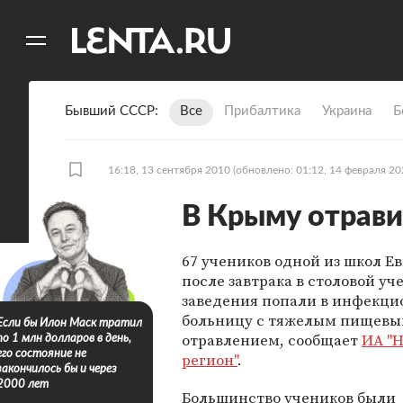
11
A
Бывший СССР
Все
Прибалтика
Украина
Б
16:18, 13 сентября 2010
(обновлено: 01:12, 14 февраля 20
В Крыму отрави
67 учеников одной из школ Е
после завтрака в столовой уч
заведения попали в инфекц
больницу с тяжелым пищев
Если бы Илон Маск тратил
отравлением, сообщает
ИА "
по 1 млн долларов в день,
его состояние не
регион"
.
закончилось бы и через
2000 лет
Большинство учеников были