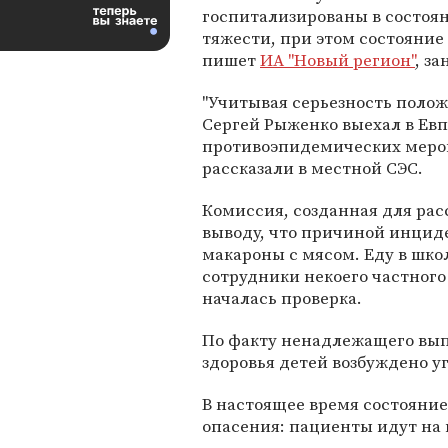
госпитализированы в состоя
тяжести, при этом состояние 
пишет
ИА "Новый регион"
, з
"Учитывая серьезность поло
Сергей Рыженко выехал в Евп
противоэпидемических мероп
рассказали в местной СЭС.
Комиссия, созданная для ра
выводу, что причиной инцид
макароны с мясом. Еду в школ
сотрудники некоего частного
началась проверка.
По факту ненадлежащего вып
здоровья детей возбуждено у
В настоящее время состояние
опасения: пациенты идут на 