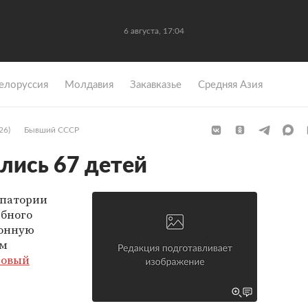
6 августа, 17:04
елоруссия
Молдавия
Закавказье
Средняя Азия
26)
Бывший СССР
лись 67 детей
впатории
ебного
ионную
ым
Новый