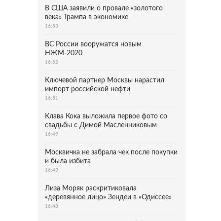
В США заявили о провале «золотого
века» Трампа в экономике
16:53
ВС России вооружатся новым
НЖМ-2020
16:52
Ключевой партнер Москвы нарастил
импорт российской нефти
16:51
Клава Кока выложила первое фото со
свадьбы с Димой Масленниковым
16:49
Москвичка не забрала чек после покупки
и была избита
16:49
Лиза Моряк раскритиковала
«деревянное лицо» Зендеи в «Одиссее»
16:48