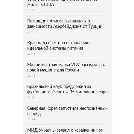
жилья в США
11:53
Помощник Алиева высказался о
зависимости Азербайджана от Турции
11:48
Врач дал совет по составлению
идеальной системы питания
11:48
Малоизвестная марка VGV рассказала о
новой машине для России
11:48
Бразильский клуб предложил за
футболиста «Зенита» 35 миллионов евро
11:46
Северная Корея запустила неопознанный
снаряд
11:44
МИД Украины заявил о «сражении» за