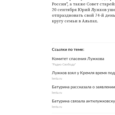
Россия", а также Совет стар
20 сентября Юрий Лужков уше
отпраздновать свой 74-й ден
кругу семьи в Альпах.
Ссылки по теме
Комитет спасения Лужкова
"Радио Свобода"
Лужков взял у Кремля время по
lenta.ru
Батурина рассказала о заявлени
lenta.ru
Батурина связала антилужковск
lenta.ru