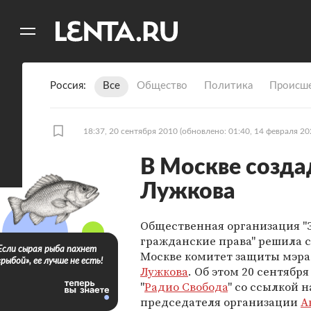
11
A
Россия
Все
Общество
Политика
Происше
18:37, 20 сентября 2010
(обновлено: 01:40, 14 февраля 20
В Москве созда
Лужкова
Общественная организация "
гражданские права" решила с
Если сырая рыба пахнет
Москве комитет защиты мэр
«рыбой», ее лучше не есть!
Лужкова
. Об этом 20 сентябр
"
Радио Свобода
" со ссылкой н
председателя организации
А