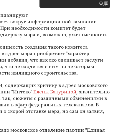
а планируют
уюся вокруг информационной кампании
 При необходимости комитет будет
оддержку мэра и, возможно, уличные акции.
одимость создания такого комитета
 в адрес мэра приобретает "характер
ин добавил, что высоко оценивает заслуги
о, что не сходится с ним по некоторым
бласти жилищного строительства.
И, содержащих критику в адрес московского
ании "Интеко"
Елены Батуриной
, значительно
. Так, сюжеты с различными обвинениями в
шли в эфир федеральных телеканалов. В
 о скорой отставке мэра, но сам он заявил,
ало московское отделение партии "Единая