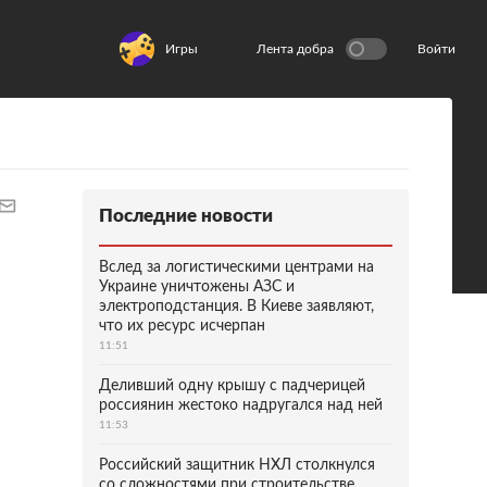
Игры
Лента добра
Войти
Последние новости
Вслед за логистическими центрами на
Украине уничтожены АЗС и
электроподстанция. В Киеве заявляют,
что их ресурс исчерпан
11:51
Деливший одну крышу с падчерицей
россиянин жестоко надругался над ней
11:53
Российский защитник НХЛ столкнулся
со сложностями при строительстве