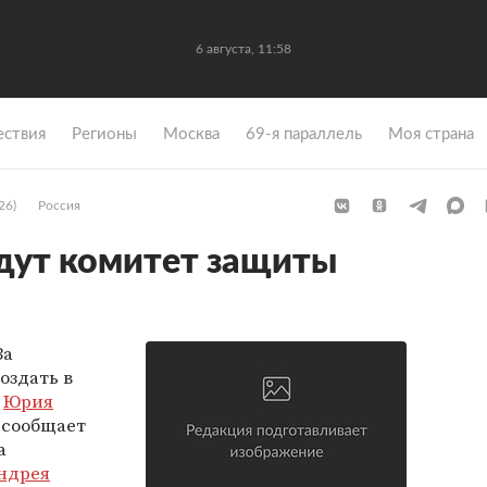
6 августа, 11:58
ствия
Регионы
Москва
69-я параллель
Моя страна
26)
Россия
дут комитет защиты
За
оздать в
а
Юрия
я сообщает
а
ндрея