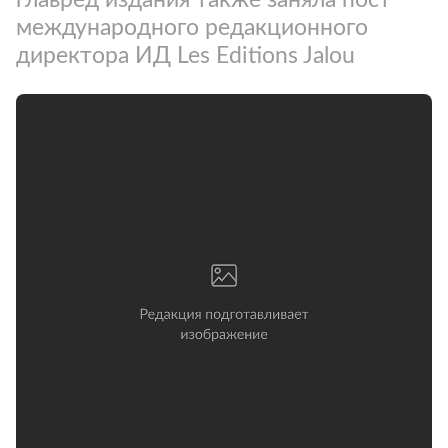
международного редакционного
директора ИД Les Editions Jalou