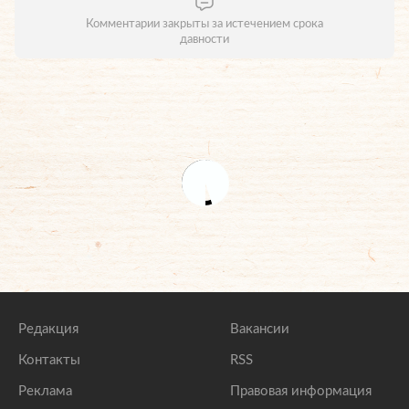
Комментарии закрыты за истечением срока
давности
Редакция
Вакансии
Контакты
RSS
Реклама
Правовая информация