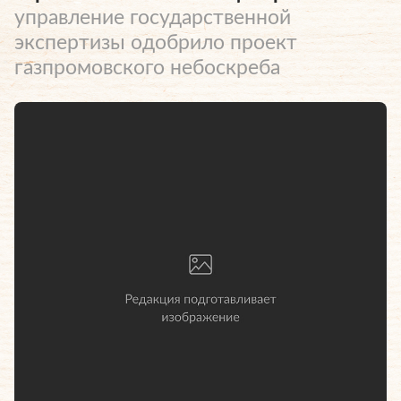
управление государственной
экспертизы одобрило проект
газпромовского небоскреба