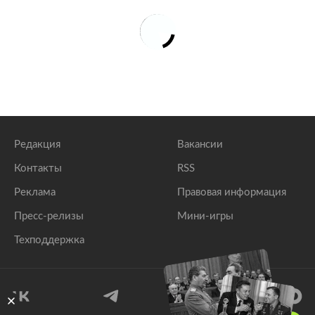
Редакция
Вакансии
Контакты
RSS
Реклама
Правовая информация
Пресс-релизы
Мини-игры
Техподдержка