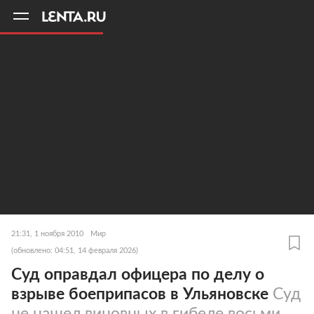
11
A
21:31, 1 ноября 2010
Мир
(обновлено: 04:51, 14 февраля 2026)
Суд оправдал офицера по делу о
взрыве боеприпасов в Ульяновске
Суд
не нашел виновных в гибеле восьми