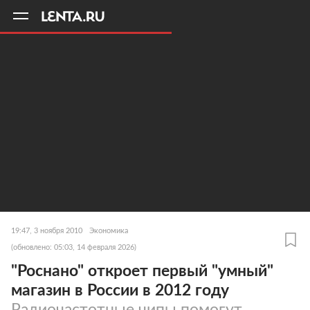
11
A
19:47, 3 ноября 2010
Экономика
(обновлено: 05:03, 14 февраля 2026)
"Роснано" откроет первый "умный"
магазин в России в 2012 году
Радиочастотные чипы помогут