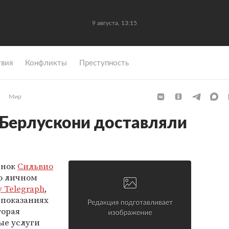
9 августа, 13:15
вия
Конфликты
Преступность
Мир
Берлускони доставляли
инок
Сильвио
о личном
y Telegraph
,
 показаниях
торая
ые услуги