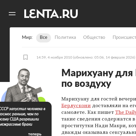
11
A
Мир
Все
Политика
Общество
Происшест
14:59, 4 ноября 2010
(обновлено: 05:06, 14 февраля 2026)
Марихуану для 
по воздуху
Марихуану для гостей вечер
Берлускони
доставляли на ег
СССР запустил человека в
самолете. Как пишет
The Dail
космос раньше, чем по
такие сведения содержатся в
всему США разрешили
проститутки Нади Макри, ко
межрасовые браки
дважды оказывала сексуальн