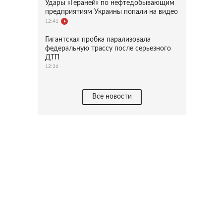
Удары «Гераней» по нефтедобывающим
предприятиям Украины попали на видео
12:41
Гигантская пробка парализовала
федеральную трассу после серьезного
ДТП
12:36
Все новости