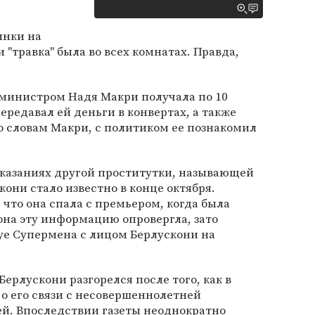
инки на
"травка" была во всех комнатах. Правда,
-министром Надя Макри получала по 10
ередавал ей деньги в конвертах, а также
о словам Макри, с политиком ее познакомил
оказаниях другой проститутки, называющей
скони стало известно в конце октября.
 что она спала с премьером, когда была
она эту информацию опровергла, зато
уе Супермена с лицом Берлускони на
ерлускони разгорелся после того, как в
о его связи с несовершеннолетней
й. Впоследствии газеты неоднократно