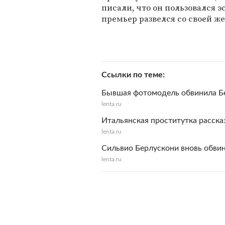
писали, что он пользовался э
премьер развелся со своей ж
Ссылки по теме
Бывшая фотомодель обвинила Бе
lenta.ru
Итальянская проститутка расска
lenta.ru
Сильвио Берлускони вновь обвин
lenta.ru