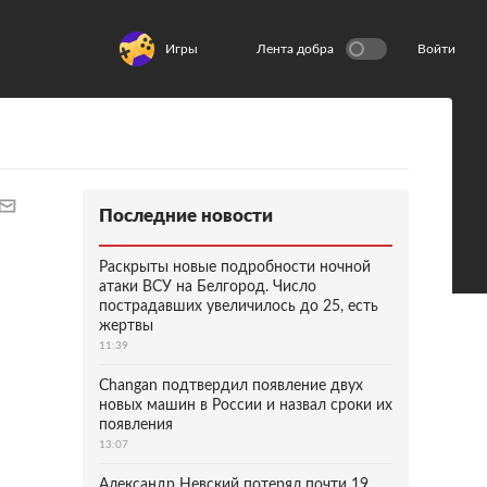
Игры
Лента добра
Войти
Последние новости
Раскрыты новые подробности ночной
атаки ВСУ на Белгород. Число
пострадавших увеличилось до 25, есть
жертвы
11:39
Changan подтвердил появление двух
новых машин в России и назвал сроки их
появления
13:07
Александр Невский потерял почти 19