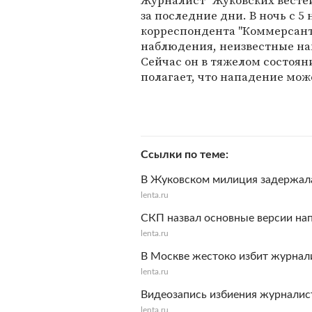
Журналист "Жуковских весте
за последние дни. В ночь с 5 
корреспондента "Коммерсан
наблюдения, неизвестные нан
Сейчас он в тяжелом состоян
полагает, что нападение мож
Ссылки по теме
В Жуковском милиция задержала
lenta.ru
СКП назвал основные версии на
lenta.ru
В Москве жестоко избит журнал
lenta.ru
Видеозапись избиения журналис
lenta.ru