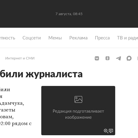
7 августа, 08:45
упность
Coцсети
Мемы
Реклама
Пресса
ТВ и рад
Интернет и СМИ
збили журналиста
били
я
Адамчука,
газеты
ловам,
2:00 рядом с