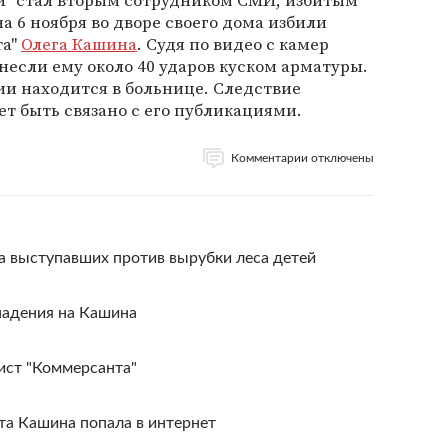
й" стал вторым сотрудником СМИ, избитым
на 6 ноября во дворе своего дома избили
та"
Олега Кашина
. Судя по видео с камер
если ему около 40 ударов куском арматуры.
ии находится в больнице. Следствие
ет быть связано с его публикациями.
Комментарии отключены
 выступавших против вырубки леса детей
падения на Кашина
ист "Коммерсанта"
та Кашина попала в интернет