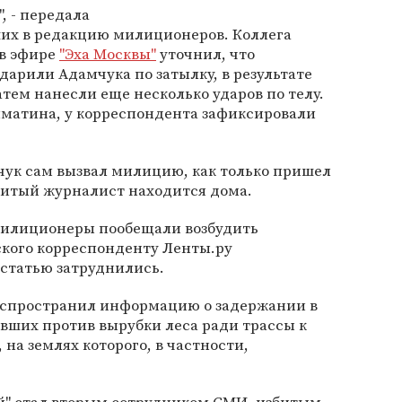
", - передала
их в редакцию милиционеров. Коллега
в эфире
"Эха Москвы"
уточнил, что
дарили Адамчука по затылку, в результате
затем нанесли еще несколько ударов по телу.
мматина, у корреспондента зафиксировали
чук сам вызвал милицию, как только пришел
збитый журналист находится дома.
 милиционеры пообещали возбудить
ского корреспонденту Ленты.ру
 статью затруднились.
распространил информацию о задержании в
вших против вырубки леса ради трассы к
 на землях которого, в частности,