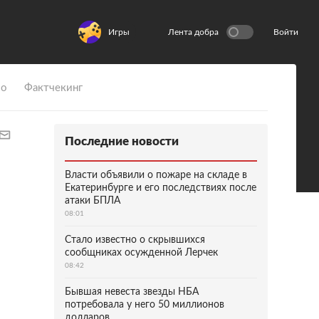
Игры
Лента добра
Войти
ио
Фактчекинг
Последние новости
Власти объявили о пожаре на складе в
Екатеринбурге и его последствиях после
атаки БПЛА
08:01
Стало известно о скрывшихся
сообщниках осужденной Лерчек
08:42
Бывшая невеста звезды НБА
потребовала у него 50 миллионов
долларов