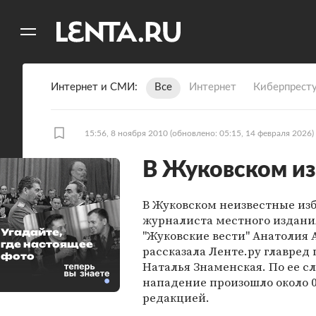
11
A
Интернет и СМИ
Все
Интернет
Киберпрест
15:56, 8 ноября 2010
(обновлено: 05:15, 14 февраля 2026)
В Жуковском и
В Жуковском неизвестные из
журналиста местного издани
Угадайте,
"Жуковские вести" Анатолия 
где настоящее
рассказала Ленте.ру главред 
фото
Наталья Знаменская. По ее с
нападение произошло около 0
редакцией.