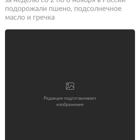
подорожали пшено, подсолнечное
масло и гречка