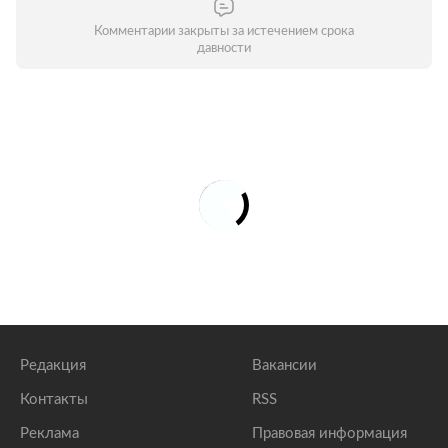
Комментарии закрыты за истечением срока
давности
Редакция
Вакансии
Контакты
RSS
Реклама
Правовая информация