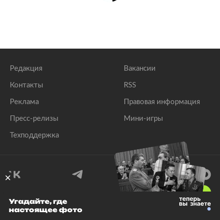
Редакция
Вакансии
Контакты
RSS
Реклама
Правовая информация
Пресс-релизы
Мини-игры
Техподдержка
18
+
Угадайте, где
настоящее фото
© 1999–2026 Все права защищены.
ООО «Лента.Ру»