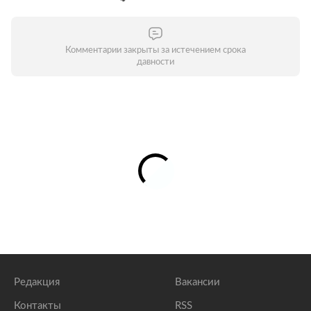
Комментарии закрыты за истечением срока
давности
Редакция
Вакансии
Контакты
RSS