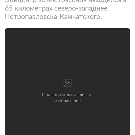
65 километрах северо-западнее
Петропавловска-Камчатского.