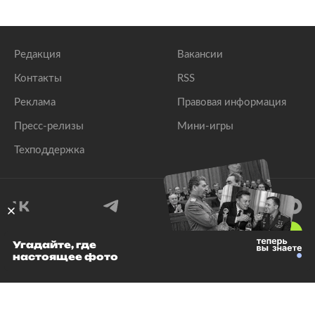
Редакция
Вакансии
Контакты
RSS
Реклама
Правовая информация
Пресс-релизы
Мини-игры
Техподдержка
18
+
Угадайте, где
настоящее фото
© 1999–2026 Все права защищены.
ООО «Лента.Ру»
Лента добра
деактивирована. Добро