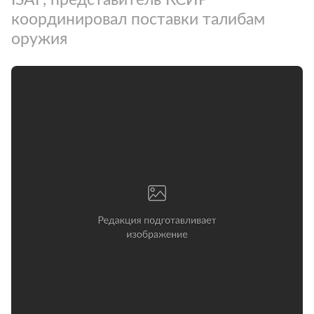
координировал поставки талибам
оружия