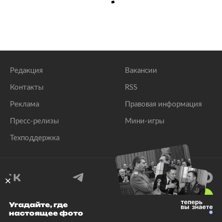
Редакция
Вакансии
Контакты
RSS
Реклама
Правовая информация
Пресс-релизы
Мини-игры
Техподдержка
18
+
Угадайте, где
настоящее фото
© 1999–2026 Все права защищены.
ООО «Лента.Ру»