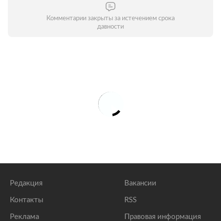
Комментарии закрыты за истечением срока
давности
Редакция
Вакансии
Контакты
RSS
Реклама
Правовая информация