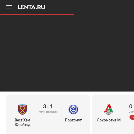
11
A
3 : 1
0 
Матч завершён
2-й 
Li
Вест Хэм
Портсмут
Локомотив М
Юнайтед