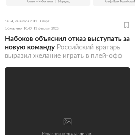
Англия — Кубок лиги
|
1-й раунд
Альфа-Банк Российская 
14:54, 24 января 2011
Спорт
(обновлено: 10:43, 13 февраля 2026)
Набоков объяснил отказ выступать за
новую команду
Российский вратарь
выразил желание играть в плей-офф